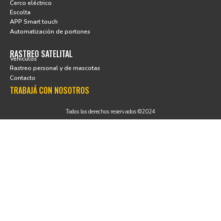
Cerco eléctrico
Escolta
APP Smart touch
Automatización de portones
RASTREO SATELITAL
Vehículos
Rastreo personal y de mascotas
Contacto
TRABAJÁ CON NOSOTROS
Todos los derechos reservados ©2024