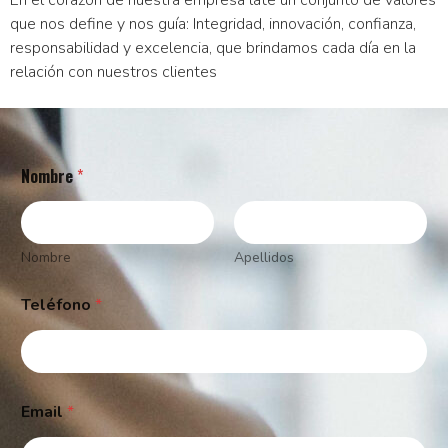
que nos define y nos guía: Integridad, innovación, confianza,
responsabilidad y excelencia, que brindamos cada día en la
relación con nuestros clientes
Nombre
*
Nombre
Apellidos
Teléfono
*
N
*
Email
*
o
N
m
o