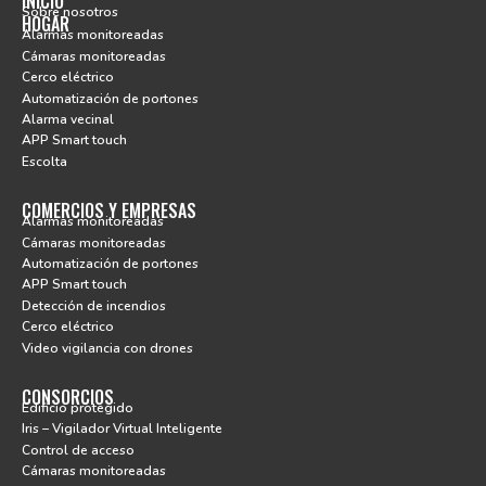
INICIO
Sobre nosotros
HOGAR
Alarmas monitoreadas
Cámaras monitoreadas
Cerco eléctrico
Automatización de portones
Alarma vecinal
APP Smart touch
Escolta
COMERCIOS Y EMPRESAS
Alarmas monitoreadas
Cámaras monitoreadas
Automatización de portones
APP Smart touch
Detección de incendios
Cerco eléctrico
Video vigilancia con drones
CONSORCIOS
Edificio protegido
Iris – Vigilador Virtual Inteligente
Control de acceso
Cámaras monitoreadas